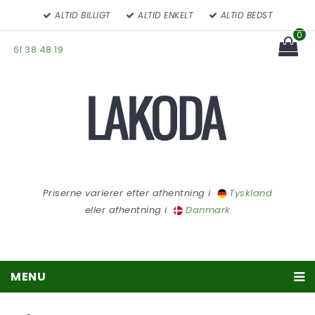
ALTID BILLIGT
ALTID ENKELT
ALTID BEDST
0
61 38 48 19
You have no items in your
cart
Subtotal:
Priserne varierer efter afhentning i
Tyskland
eller afhentning i
Danmark
MENU
Træpiller