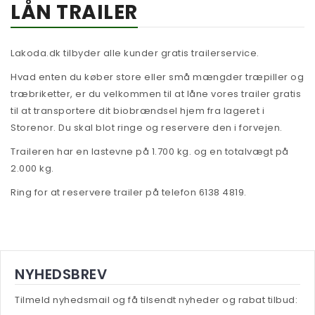
LÅN TRAILER
Træbriketter
Træpiller 6 mm
Betal regning
Træpiller 8 mm
Lakoda.dk tilbyder alle kunder gratis trailerservice.
Hvad enten du køber store eller små mængder træpiller og
Mærker
træbriketter, er du velkommen til at låne vores trailer gratis
Afhentning
Barlinek
til at transportere dit biobrændsel hjem fra lageret i
Storenor. Du skal blot ringe og reservere den i forvejen.
Lån trailer
Biodela
Traileren har en lastevne på 1.700 kg. og en totalvægt på
Om Lakoda
Fabich
2.000 kg.
Info
German Pellets
Ring for at reservere trailer på telefon 6138 4819.
Kontakt
Lava
Billige træpiller
Task
Billige træpiller i Tyskland
NYHEDSBREV
Træpiller på tilbud
Tilmeld nyhedsmail og få tilsendt nyheder og rabat tilbud:
Træpiller Tyskland