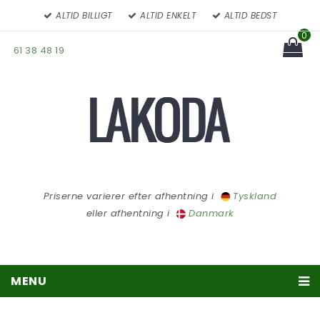
ALTID BILLIGT
ALTID ENKELT
ALTID BEDST
0
61 38 48 19
You have no items in your
cart
Subtotal:
Priserne varierer efter afhentning i
Tyskland
eller afhentning i
Danmark
MENU
Træpiller