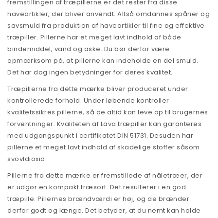
fremstillingen af træpillerne er det rester fra disse
haveartikler, der bliver anvendt. Altså omdannes spåner og
savsmuld fra produktion af haveartikler til fine og effektive
træpiller. Pillerne har et meget lavt indhold af både
bindemiddel, vand og aske. Du bør derfor være
opmærksom på, at pillerne kan indeholde en del smuld.
Det har dog ingen betydninger for deres kvalitet.
Træpillerne fra dette mærke bliver produceret under
kontrollerede forhold. Under løbende kontroller
kvalitetssikres pillerne, så de altid kan leve op til brugernes
forventninger. Kvaliteten af Lava træpiller kan garanteres
med udgangspunkt i certifikatet DIN 51731. Desuden har
pillerne et meget lavt indhold af skadelige stoffer såsom
svovldioxid.
Pillerne fra dette mærke er fremstillede af nåletræer, der
er udgør en kompakt træsort. Det resulterer i en god
træpille. Pillernes brændværdi er høj, og de brænder
derfor godt og længe. Det betyder, at du nemt kan holde