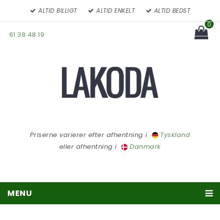
ALTID BILLIGT
ALTID ENKELT
ALTID BEDST
0
61 38 48 19
You have no items in your
cart
Subtotal:
Priserne varierer efter afhentning i
Tyskland
eller afhentning i
Danmark
MENU
Træpiller