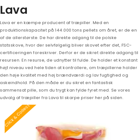
Lava
Træbriketter
Træpiller 6 mm
Betal regning
Træpiller 8 mm
Lava er en kæmpe producent af træpiller. Med en
produktionskapacitet på 144.000 tons pellets om året, er de en
Mærker
af de allerstørste. De har direkte adgang til de polske
statsskove, hvor der selvfølgelig bliver skovet efter det, FSC-
Afhentning
Barlinek
certificeringen foreskriver. Derfor er de sikret direkte adgang til
Lån trailer
Biodela
resursen. En resurse, de udnytter til fulde. De holder et konstant
højt niveau ved hele tiden at kontrollere, om træpillerne holder
Om Lakoda
Fabich
den høje kvalitet med høj brændværdi og lav fugtighed og
askeindhold. På den måde er du sikret en fantastisk
Info
German Pellets
sammensat pille, som du trygt kan fylde fyret med. Se vores
Kontakt
Lava
Billige træpiller
udvalg af træpiller fra Lava til skarpe priser her på siden.
Click & Collect
Task
Billige træpiller i Tyskland
Træpiller på tilbud
Træpiller Tyskland