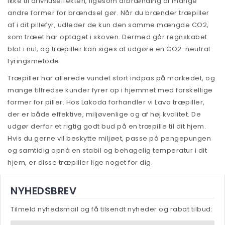
ikke til drivhuseffekten, ligesom afbrænding af mange
andre former for brændsel gør. Når du brænder træpiller
af i dit pillefyr, udleder de kun den samme mængde CO2,
som træet har optaget i skoven. Dermed går regnskabet
blot i nul, og træpiller kan siges at udgøre en CO2-neutral
fyringsmetode.
Træpiller har allerede vundet stort indpas på markedet, og
mange tilfredse kunder fyrer op i hjemmet med forskellige
former for piller. Hos Lakoda forhandler vi Lava træpiller,
der er både effektive, miljøvenlige og af høj kvalitet. De
udgør derfor et rigtig godt bud på en træpille til dit hjem.
Hvis du gerne vil beskytte miljøet, passe på pengepungen
og samtidig opnå en stabil og behagelig temperatur i dit
hjem, er disse træpiller lige noget for dig.
NYHEDSBREV
Tilmeld nyhedsmail og få tilsendt nyheder og rabat tilbud: